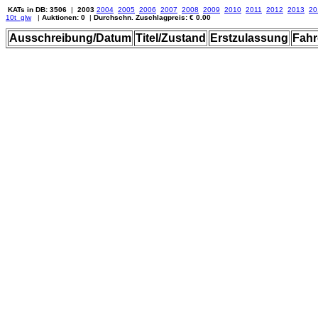
KATs in DB: 3506
|
2003
2004
2005
2006
2007
2008
2009
2010
2011
2012
2013
20
10t_glw
|
Auktionen: 0
|
Durchschn. Zuschlagpreis: € 0.00
Ausschreibung/Datum
Titel/Zustand
Erstzulassung
Fahr