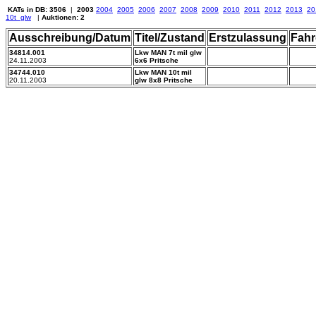
KATs in DB: 3506
|
2003
2004
2005
2006
2007
2008
2009
2010
2011
2012
2013
20
10t_glw
|
Auktionen: 2
Ausschreibung/Datum
Titel/Zustand
Erstzulassung
Fahr
34814.001
Lkw MAN 7t mil glw
24.11.2003
6x6 Pritsche
34744.010
Lkw MAN 10t mil
20.11.2003
glw 8x8 Pritsche