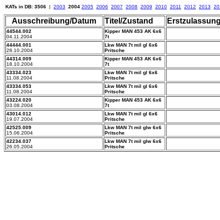
KATs in DB: 3506
|
2003
2004
2005
2006
2007
2008
2009
2010
2011
2012
2013
20
Ausschreibung/Datum
Titel/Zustand
Erstzulassun
44544.002
Kipper MAN 453 AK 6x6
04.11.2004
7t
44444.001
Lkw MAN 7t mil gl 6x6
28.10.2004
Pritsche
44314.009
Kipper MAN 453 AK 6x6
18.10.2004
7t
43334.023
Lkw MAN 7t mil gl 6x6
11.08.2004
Pritsche
43334.053
Lkw MAN 7t mil gl 6x6
11.08.2004
Pritsche
43224.020
Kipper MAN 453 AK 6x6
03.08.2004
7t
43014.012
Lkw MAN 7t mil gl 6x6
19.07.2004
Pritsche
42525.009
Lkw MAN 7t mil glw 6x6
15.06.2004
Pritsche
42234.037
Lkw MAN 7t mil glw 6x6
26.05.2004
Pritsche