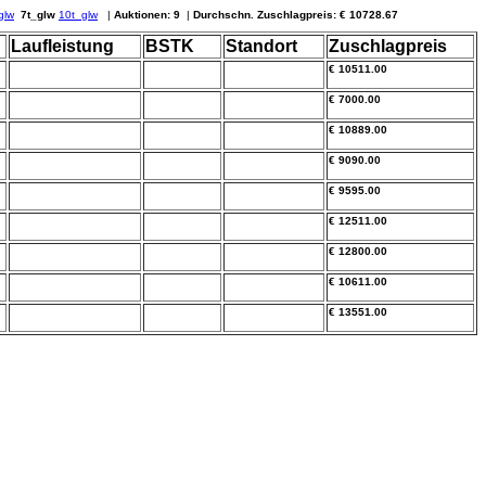
glw
7t_glw
10t_glw
|
Auktionen: 9
|
Durchschn. Zuschlagpreis: € 10728.67
Laufleistung
BSTK
Standort
Zuschlagpreis
€ 10511.00
€ 7000.00
€ 10889.00
€ 9090.00
€ 9595.00
€ 12511.00
€ 12800.00
€ 10611.00
€ 13551.00