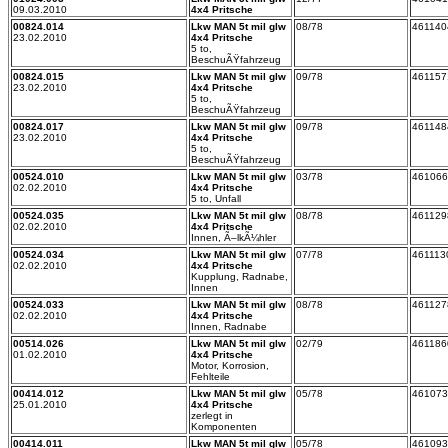
09.03.2010
4x4 Pritsche
00824.014
Lkw MAN 5t mil glw
08/78
461140
23.02.2010
4x4 Pritsche
5 to,
BeschuÃŸfahrzeug
00824.015
Lkw MAN 5t mil glw
09/78
461157
23.02.2010
4x4 Pritsche
5 to,
BeschuÃŸfahrzeug
00824.017
Lkw MAN 5t mil glw
09/78
461148
23.02.2010
4x4 Pritsche
5 to,
BeschuÃŸfahrzeug
00524.010
Lkw MAN 5t mil glw
03/78
461066
02.02.2010
4x4 Pritsche
5 to, Unfall
00524.035
Lkw MAN 5t mil glw
08/78
461129
02.02.2010
4x4 Pritsche
Innen, Ã–lkÃ¼hler
00524.034
Lkw MAN 5t mil glw
07/78
461113
02.02.2010
4x4 Pritsche
Kupplung, Radnabe,
Innen
00524.033
Lkw MAN 5t mil glw
08/78
461127
02.02.2010
4x4 Pritsche
Innen, Radnabe
00514.026
Lkw MAN 5t mil glw
02/79
461186
01.02.2010
4x4 Pritsche
Motor, Korrosion,
Fehlteile
00414.012
Lkw MAN 5t mil glw
05/78
461073
25.01.2010
4x4 Pritsche
zerlegt in
Komponenten
00414.011
Lkw MAN 5t mil glw
05/78
461093