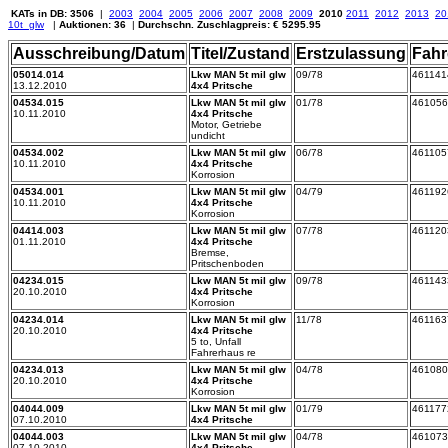
KATs in DB: 3506
|
2003
2004
2005
2006
2007
2008
2009
2010
2011
2012
2013
20
10t_glw
|
Auktionen: 36
|
Durchschn. Zuschlagpreis: € 5295.95
Ausschreibung/Datum
Titel/Zustand
Erstzulassung
Fahr
05014.014
Lkw MAN 5t mil glw
09/78
461141
13.12.2010
4x4 Pritsche
04534.015
Lkw MAN 5t mil glw
01/78
461056
10.11.2010
4x4 Pritsche
Motor, Getriebe
undicht
04534.002
Lkw MAN 5t mil glw
06/78
461105
10.11.2010
4x4 Pritsche
Korrosion
04534.001
Lkw MAN 5t mil glw
04/79
461192
10.11.2010
4x4 Pritsche
Korrosion
04414.003
Lkw MAN 5t mil glw
07/78
461120
01.11.2010
4x4 Pritsche
Bremse,
Pritschenboden
04234.015
Lkw MAN 5t mil glw
09/78
461143
20.10.2010
4x4 Pritsche
Korrosion
04234.014
Lkw MAN 5t mil glw
11/78
461163
20.10.2010
4x4 Pritsche
5 to, Unfall
Fahrerhaus re
04234.013
Lkw MAN 5t mil glw
04/78
461080
20.10.2010
4x4 Pritsche
Korrosion
04044.009
Lkw MAN 5t mil glw
01/79
461177
07.10.2010
4x4 Pritsche
04044.003
Lkw MAN 5t mil glw
04/78
461073
07.10.2010
4x4 Pritsche