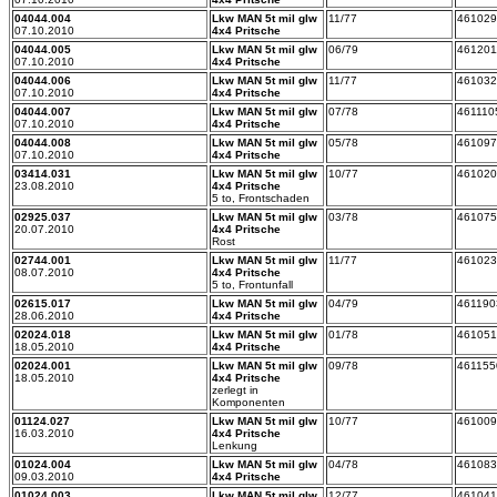
04044.004
Lkw MAN 5t mil glw
11/77
461029
07.10.2010
4x4 Pritsche
04044.005
Lkw MAN 5t mil glw
06/79
461201
07.10.2010
4x4 Pritsche
04044.006
Lkw MAN 5t mil glw
11/77
461032
07.10.2010
4x4 Pritsche
04044.007
Lkw MAN 5t mil glw
07/78
461110
07.10.2010
4x4 Pritsche
04044.008
Lkw MAN 5t mil glw
05/78
461097
07.10.2010
4x4 Pritsche
03414.031
Lkw MAN 5t mil glw
10/77
461020
23.08.2010
4x4 Pritsche
5 to, Frontschaden
02925.037
Lkw MAN 5t mil glw
03/78
461075
20.07.2010
4x4 Pritsche
Rost
02744.001
Lkw MAN 5t mil glw
11/77
461023
08.07.2010
4x4 Pritsche
5 to, Frontunfall
02615.017
Lkw MAN 5t mil glw
04/79
461190
28.06.2010
4x4 Pritsche
02024.018
Lkw MAN 5t mil glw
01/78
461051
18.05.2010
4x4 Pritsche
02024.001
Lkw MAN 5t mil glw
09/78
461155
18.05.2010
4x4 Pritsche
zerlegt in
Komponenten
01124.027
Lkw MAN 5t mil glw
10/77
461009
16.03.2010
4x4 Pritsche
Lenkung
01024.004
Lkw MAN 5t mil glw
04/78
461083
09.03.2010
4x4 Pritsche
01024.003
Lkw MAN 5t mil glw
12/77
461041