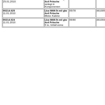
25.01.2010
4x4 Pritsche
zerlegt in
Komponenten
00214.025
Lkw MAN 5t mil glw
05/78
461095
11.01.2010
4x4 Pritsche
Motor, Kabine
00214.024
Lkw MAN 5t mil glw
06/80
461094
11.01.2010
4x4 Pritsche
5 to, Unfall vorne