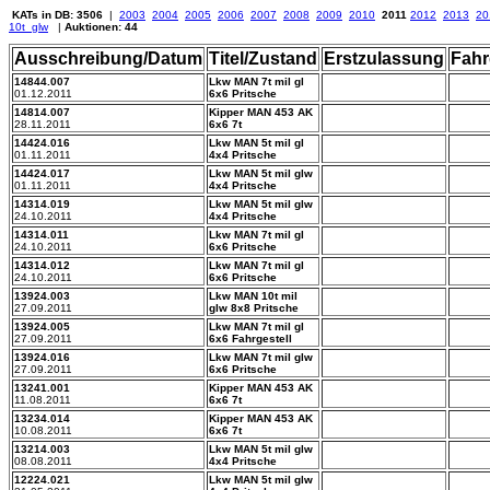
KATs in DB: 3506
|
2003
2004
2005
2006
2007
2008
2009
2010
2011
2012
2013
20
10t_glw
|
Auktionen: 44
Ausschreibung/Datum
Titel/Zustand
Erstzulassung
Fahr
14844.007
Lkw MAN 7t mil gl
01.12.2011
6x6 Pritsche
14814.007
Kipper MAN 453 AK
28.11.2011
6x6 7t
14424.016
Lkw MAN 5t mil gl
01.11.2011
4x4 Pritsche
14424.017
Lkw MAN 5t mil glw
01.11.2011
4x4 Pritsche
14314.019
Lkw MAN 5t mil glw
24.10.2011
4x4 Pritsche
14314.011
Lkw MAN 7t mil gl
24.10.2011
6x6 Pritsche
14314.012
Lkw MAN 7t mil gl
24.10.2011
6x6 Pritsche
13924.003
Lkw MAN 10t mil
27.09.2011
glw 8x8 Pritsche
13924.005
Lkw MAN 7t mil gl
27.09.2011
6x6 Fahrgestell
13924.016
Lkw MAN 7t mil glw
27.09.2011
6x6 Pritsche
13241.001
Kipper MAN 453 AK
11.08.2011
6x6 7t
13234.014
Kipper MAN 453 AK
10.08.2011
6x6 7t
13214.003
Lkw MAN 5t mil glw
08.08.2011
4x4 Pritsche
12224.021
Lkw MAN 5t mil glw