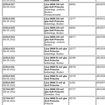
31.05.2011
4x4 Pritsche
11914.017
Lkw MAN 10t mil
09/81
464205
09.05.2011
glw 8x8 Pritsche
teilzerlegt, undicht,
Boden,
Armaturentafel
11914.016
Lkw MAN 10t mil
12/77
464021
09.05.2011
glw 8x8 Pritsche
teilzerlegt, Boden
11914.015
Lkw MAN 10t mil
09/81
464207
09.05.2011
glw 8x8 Pritsche
teilzerlegt, Boden
11914.014
Lkw MAN 10t mil
08/77
464156
09.05.2011
glw 8x8 Pritsche
teilzerlegt, undicht,
Boden
11914.013
Lkw MAN 5t mil glw
10/77
461016
09.05.2011
4x4 Pritsche
teilzerlegt, Boden
11914.012
Lkw MAN 5t mil glw
02/80
461203
09.05.2011
4x4 Pritsche
teilzerlegt, Boden
11914.011
Lkw MAN 5t mil glw
09/78
461154
09.05.2011
4x4 Pritsche
teilzerlegt, Boden
11914.010
Lkw MAN 5t mil glw
02/78
461059
09.05.2011
4x4 Pritsche
11914.003
Lkw MAN 7t mil gl
11/81
453057
09.05.2011
4x4 Pritsche
11744.007
Lkw MAN 10t mil
07/77
464136
28.04.2011
glw 8x8 Pritsche
Getriebe, Korr
11744.017
Lkw MAN 5t mil glw
05/79
461192
28.04.2011
4x4 Pritsche
Pritsche