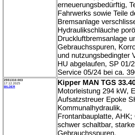
erneuerungsbedürftig, Te
Fahrwerks sowie Teile d
Bremsanlage verschliss
Hydraulikschläuche porö
Druckluftbremsanlage un
Gebrauchsspuren, Korros
und nutzungsbedingter V
HU abgelaufen, SP 01/26
Service 05/24 bei ca. 3
2551310.003
Kipper MAN TGS 33.4
17.12.2025
BILDER
Motorleistung 294 kW, E
Aufsatzstreuer Epoke S
Kommunalhydraulik,
Frontanbauplatte, AHK; 
schwer schaltbar, starke
Gebrauchsspuren,