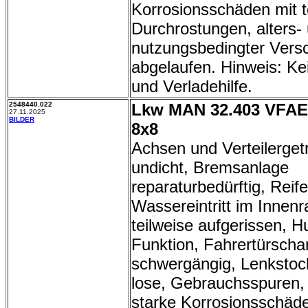
Korrosionsschäden mit t
Durchrostungen, alters-
nutzungsbedingter Vers
abgelaufen. Hinweis: Kei
und Verladehilfe.
2548440.022
Lkw MAN 32.403 VFAEG
27.11.2025
BILDER
8x8
Achsen und Verteilerget
undicht, Bremsanlage
reparaturbedürftig, Reife
Wassereintritt im Innenr
teilweise aufgerissen, 
Funktion, Fahrertürscha
schwergängig, Lenkstoc
lose, Gebrauchsspuren,
starke Korrosionsschäd