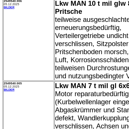
2549540.006
Lkw MAN 10 t mil glw 
05.12.2025
BILDER
Pritsche
teilweise ausgeschlacht
erneuerungsbedürftig,
Verteilergetriebe undich
verschlissen, Sitzpolster
Pritschenboden morsch,
Luft, Korrosionsschäden
teilweisen Durchrostunge
und nutzungsbedingter V
2549540.005
Lkw MAN 7 t mil gl 6x6
05.12.2025
BILDER
Motor reparaturbedürftig
(Kurbelwellenlager einge
Abgaskrümmer und Sta
defekt, Wandlerkupplun
verschlissen, Achsen un