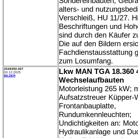
Sondereinbauten, Gebr
alters- und nutzungsbed
Verschleiß, HU 11/27. H
Beschriftungen und Hoh
sind durch den Käufer z
Die auf den Bildern ersic
Fachdienstausstattung g
zum Losumfang.
2549350.007
Lkw MAN TGA 18.360 4
03.12.2025
BILDER
Wechselaufbauten
Motorleistung 265 kW; m
Aufsatzstreuer Küpper-
Frontanbauplatte,
Rundumkennleuchten;
Undichtigkeiten an: Moto
Hydraulikanlage und D