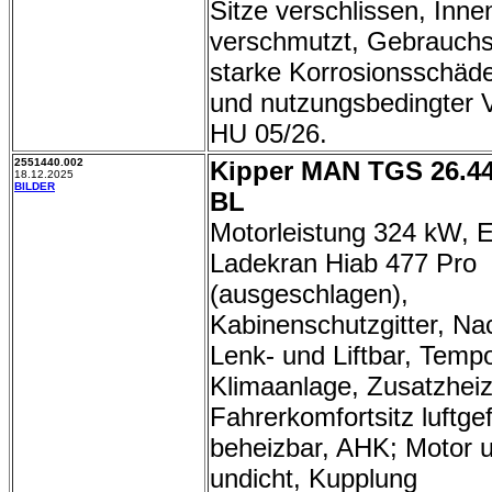
Sitze verschlissen, Inn
verschmutzt, Gebrauchs
starke Korrosionsschäde
und nutzungsbedingter V
HU 05/26.
2551440.002
Kipper MAN TGS 26.44
18.12.2025
BILDER
BL
Motorleistung 324 kW, E
Ladekran Hiab 477 Pro
(ausgeschlagen),
Kabinenschutzgitter, Na
Lenk- und Liftbar, Temp
Klimaanlage, Zusatzhei
Fahrerkomfortsitz luftge
beheizbar, AHK; Motor 
undicht, Kupplung