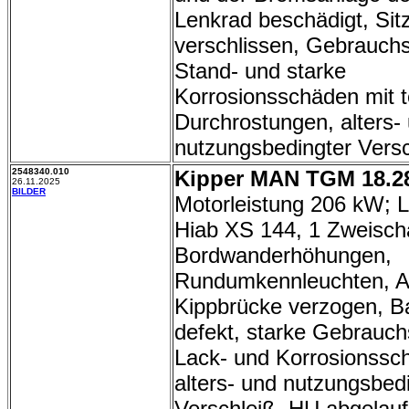
Lenkrad beschädigt, Sitz
verschlissen, Gebrauch
Stand- und starke
Korrosionsschäden mit t
Durchrostungen, alters-
nutzungsbedingter Versc
2548340.010
Kipper MAN TGM 18.2
26.11.2025
BILDER
Motorleistung 206 kW; 
Hiab XS 144, 1 Zweischa
Bordwanderhöhungen,
Rundumkennleuchten, 
Kippbrücke verzogen, Ba
defekt, starke Gebrauch
Lack- und Korrosionssc
alters- und nutzungsbed
Verschleiß, HU abgelauf