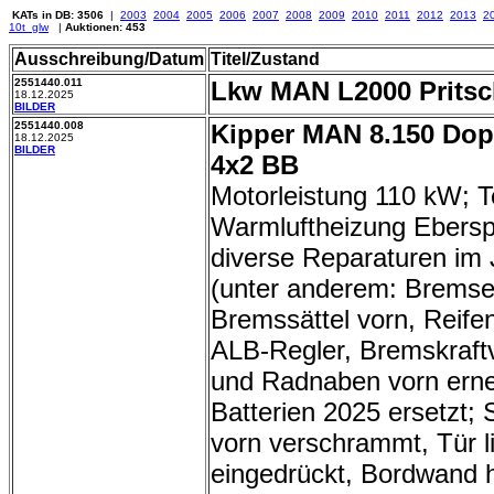
KATs in DB: 3506
|
2003
2004
2005
2006
2007
2008
2009
2010
2011
2012
2013
2
10t_glw
|
Auktionen: 453
Ausschreibung/Datum
Titel/Zustand
2551440.011
Lkw MAN L2000 Prits
18.12.2025
BILDER
2551440.008
Kipper MAN 8.150 Dop
18.12.2025
BILDER
4x2 BB
Motorleistung 110 kW; 
Warmluftheizung Ebers
diverse Reparaturen im
(unter anderem: Bremse
Bremssättel vorn, Reifen
ALB-Regler, Bremskraftv
und Radnaben vorn erne
Batterien 2025 ersetzt;
vorn verschrammt, Tür l
eingedrückt, Bordwand hi