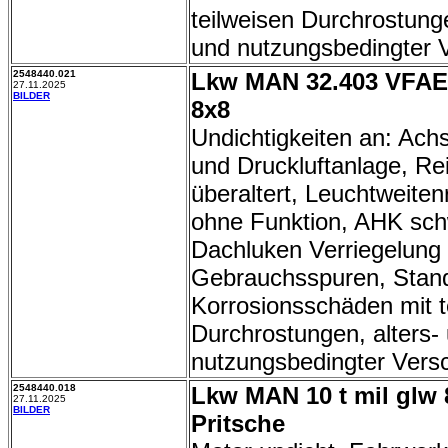
teilweisen Durchrostunge
und nutzungsbedingter 
2548440.021
Lkw MAN 32.403 VFAEG
27.11.2025
BILDER
8x8
Undichtigkeiten an: Ach
und Druckluftanlage, Re
überaltert, Leuchtweiten
ohne Funktion, AHK sch
Dachluken Verriegelung 
Gebrauchsspuren, Stand
Korrosionsschäden mit t
Durchrostungen, alters-
nutzungsbedingter Versc
2548440.018
Lkw MAN 10 t mil glw 
27.11.2025
BILDER
Pritsche