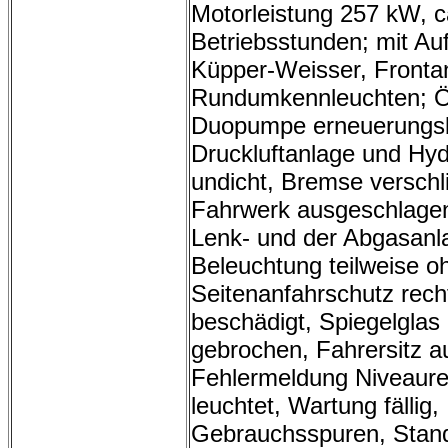
Motorleistung 257 kW, c
Betriebsstunden; mit Au
Küpper-Weisser, Fronta
Rundumkennleuchten; 
Duopumpe erneuerungsb
Druckluftanlage und Hyd
undicht, Bremse verschl
Fahrwerk ausgeschlagen,
Lenk- und der Abgasanla
Beleuchtung teilweise o
Seitenanfahrschutz rech
beschädigt, Spiegelglas 
gebrochen, Fahrersitz a
Fehlermeldung Niveaure
leuchtet, Wartung fällig,
Gebrauchsspuren, Stan