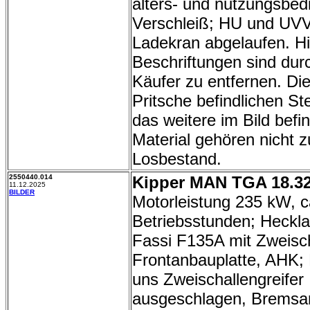
alters- und nutzungsbed
Verschleiß; HU und UV
Ladekran abgelaufen. H
Beschriftungen sind dur
Käufer zu entfernen.
Die
Pritsche befindlichen St
das weitere im Bild befin
Material gehören nicht 
Losbestand.
2550440.014
Kipper MAN TGA 18.32
11.12.2025
BILDER
Motorleistung 235 kW, c
Betriebsstunden; Heckl
Fassi F135A mit Zweisch
Frontanbauplatte, AHK;
uns Zweischallengreifer
ausgeschlagen, Bremsa