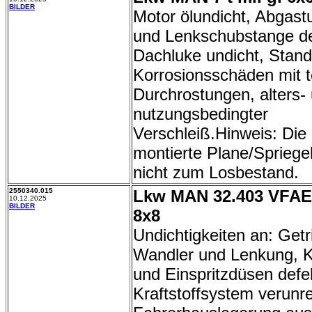
BILDER
Motor ölundicht, Abgast
und Lenkschubstange de
Dachluke undicht, Stand
Korrosionsschäden mit t
Durchrostungen, alters-
nutzungsbedingter
Verschleiß.Hinweis: Di
montierte Plane/Spriege
nicht zum Losbestand.
2550340.015
Lkw MAN 32.403 VFAEG
10.12.2025
BILDER
8x8
Undichtigkeiten an: Getr
Wandler und Lenkung, Kr
und Einspritzdüsen defe
Kraftstoffsystem verunre