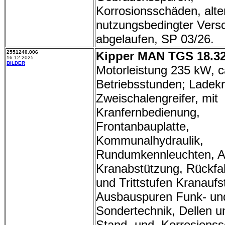
Korrosionsschäden, alte
nutzungsbedingter Vers
abgelaufen, SP 03/26.
2551240.006
Kipper MAN TGS 18.32
16.12.2025
BILDER
Motorleistung 235 kW, c
Betriebsstunden; Ladekr
Zweischalengreifer, mit
Kranfernbedienung,
Frontanbauplatte,
Kommunalhydraulik,
Rundumkennleuchten, 
Kranabstützung, Rückf
und Trittstufen Kranaufs
Ausbauspuren Funk- un
Sondertechnik, Dellen u
Stand- und Korrosions