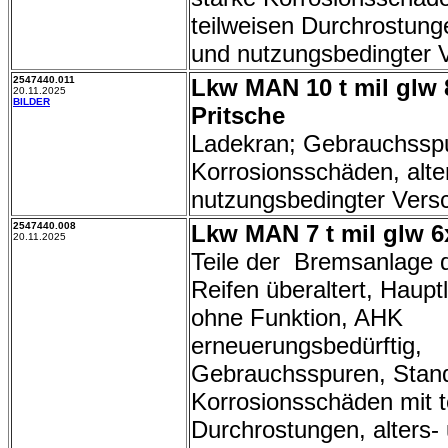
teilweisen Durchrostunge
und nutzungsbedingter
2547440.011
Lkw MAN 10 t mil glw 
20.11.2025
BILDER
Pritsche
Ladekran; Gebrauchssp
Korrosionsschäden, alte
nutzungsbedingter Versc
2547440.008
Lkw MAN 7 t mil glw 6
20.11.2025
Teile der Bremsanlage d
Reifen überaltert, Hauptl
ohne Funktion, AHK
erneuerungsbedürftig,
Gebrauchsspuren, Stand
Korrosionsschäden mit t
Durchrostungen, alters-