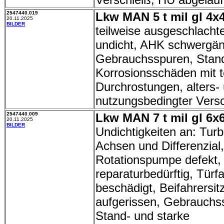
2547440.019
Lkw MAN 5 t mil gl 4x4
20.11.2025
BILDER
teilweise ausgeschlacht
undicht, AHK schwergän
Gebrauchsspuren, Stand
Korrosionsschäden mit t
Durchrostungen, alters-
nutzungsbedingter Versc
2547440.009
Lkw MAN 7 t mil gl 6x6
20.11.2025
BILDER
Undichtigkeiten an: Turb
Achsen und Differenzial,
Rotationspumpe defekt,
reparaturbedürftig, Türf
beschädigt, Beifahrersit
aufgerissen, Gebrauchs
Stand- und starke