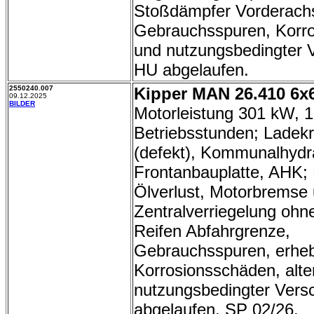
Stoßdämpfer Vorderachs
Gebrauchsspuren, Korros
und nutzungsbedingter V
HU abgelaufen.
2550240.007
Kipper MAN 26.410 6x
09.12.2025
BILDER
Motorleistung 301 kW, 
Betriebsstunden; Ladek
(defekt), Kommunalhydra
Frontanbauplatte, AHK;
Ölverlust, Motorbremse
Zentralverriegelung ohn
Reifen Abfahrgrenze,
Gebrauchsspuren, erheb
Korrosionsschäden, alte
nutzungsbedingter Vers
abgelaufen, SP 02/26.