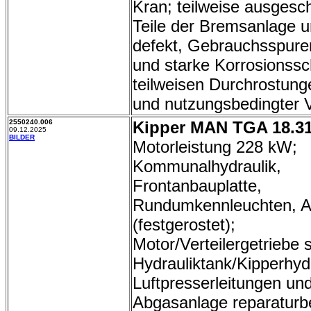
Kran; teilweise ausgesch
Teile der Bremsanlage u
defekt, Gebrauchsspure
und starke Korrosionss
teilweisen Durchrostunge
und nutzungsbedingter V
2550240.006
Kipper MAN TGA 18.31
09.12.2025
BILDER
Motorleistung 228 kW;
Kommunalhydraulik,
Frontanbauplatte,
Rundumkennleuchten, 
(festgerostet);
Motor/Verteilergetriebe 
Hydrauliktank/Kipperhyd
Luftpresserleitungen und
Abgasanlage reparaturbe