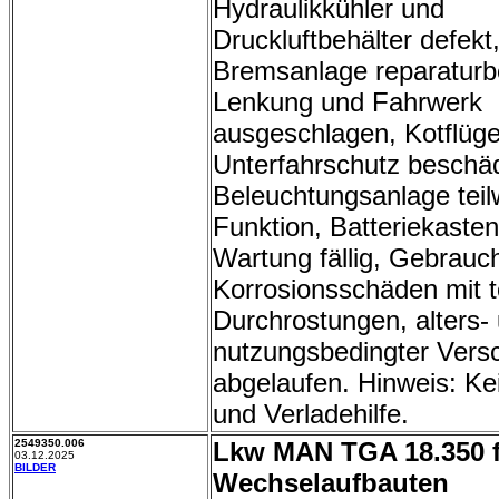
Hydraulikkühler und
Druckluftbehälter defekt
Bremsanlage reparaturbe
Lenkung und Fahrwerk
ausgeschlagen, Kotflüge
Unterfahrschutz beschäd
Beleuchtungsanlage tei
Funktion, Batteriekaste
Wartung fällig, Gebrauc
Korrosionsschäden mit t
Durchrostungen, alters-
nutzungsbedingter Vers
abgelaufen. Hinweis: Kei
und Verladehilfe.
2549350.006
Lkw MAN TGA 18.350 
03.12.2025
BILDER
Wechselaufbauten