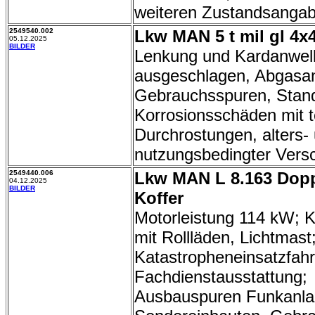
weiteren Zustandsangab
2549540.002
Lkw MAN 5 t mil gl 4x4
05.12.2025
BILDER
Lenkung und Kardanwel
ausgeschlagen, Abgasan
Gebrauchsspuren, Stand
Korrosionsschäden mit t
Durchrostungen, alters-
nutzungsbedingter Vers
2549440.006
Lkw MAN L 8.163 Dop
04.12.2025
BILDER
Koffer
Motorleistung 114 kW; K
mit Rollläden, Lichtmas
Katastropheneinsatzfah
Fachdienstausstattung;
Ausbauspuren Funkanla