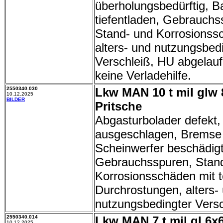
überholungsbedürftig, Ba
tiefentladen, Gebrauchs
Stand- und Korrosionss
alters- und nutzungsbed
Verschleiß, HU abgelauf
keine Verladehilfe.
2550340.030
Lkw MAN 10 t mil glw 
10.12.2025
BILDER
Pritsche
Abgasturbolader defekt
ausgeschlagen, Bremse 
Scheinwerfer beschädigt
Gebrauchsspuren, Stand
Korrosionsschäden mit t
Durchrostungen, alters-
nutzungsbedingter Versc
2550340.014
Lkw MAN 7 t mil gl 6x6
10.12.2025