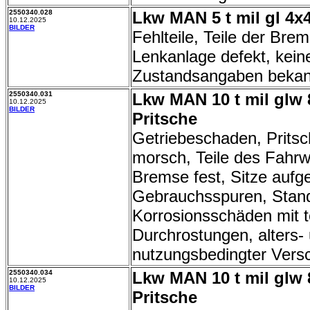
2550340.028
Lkw MAN 5 t mil gl 4x4
10.12.2025
BILDER
Fehlteile, Teile der Bre
Lenkanlage defekt, kein
Zustandsangaben bekan
2550340.031
Lkw MAN 10 t mil glw 
10.12.2025
BILDER
Pritsche
Getriebeschaden, Prits
morsch, Teile des Fahrw
Bremse fest, Sitze aufge
Gebrauchsspuren, Stand
Korrosionsschäden mit t
Durchrostungen, alters-
nutzungsbedingter Vers
2550340.034
Lkw MAN 10 t mil glw 
10.12.2025
BILDER
Pritsche