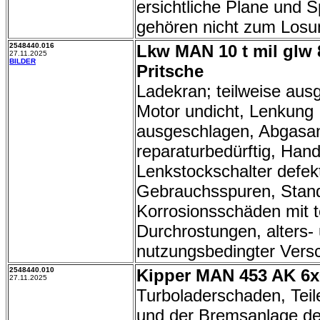
ersichtliche Plane und S
gehören nicht zum Losu
2548440.016
Lkw MAN 10 t mil glw 
27.11.2025
BILDER
Pritsche
Ladekran; teilweise aus
Motor undicht, Lenkung
ausgeschlagen, Abgasa
reparaturbedürftig, Ha
Lenkstockschalter defek
Gebrauchsspuren, Stand
Korrosionsschäden mit t
Durchrostungen, alters-
nutzungsbedingter Vers
2548440.010
Kipper MAN 453 AK 6x6
27.11.2025
Turboladerschaden, Teil
und der Bremsanlage de