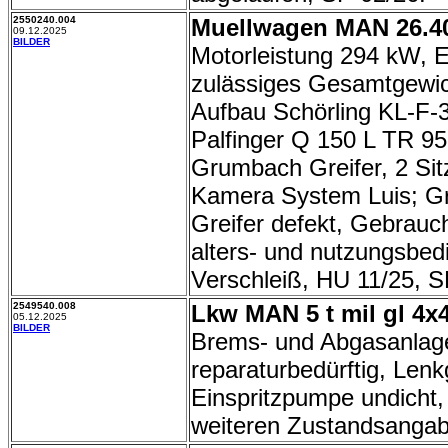
2550240.004
Muellwagen MAN 26.40
09.12.2025
BILDER
Motorleistung 294 kW, E
zulässiges Gesamtgewich
Aufbau Schörling KL-F-
Palfinger Q 150 L TR 95
Grumbach Greifer, 2 Sit
Kamera System Luis; G
Greifer defekt, Gebrauc
alters- und nutzungsbed
Verschleiß, HU 11/25, S
2549540.008
Lkw MAN 5 t mil gl 4x4
05.12.2025
BILDER
Brems- und Abgasanlag
reparaturbedürftig, Lenk
Einspritzpumpe undicht,
weiteren Zustandsangab